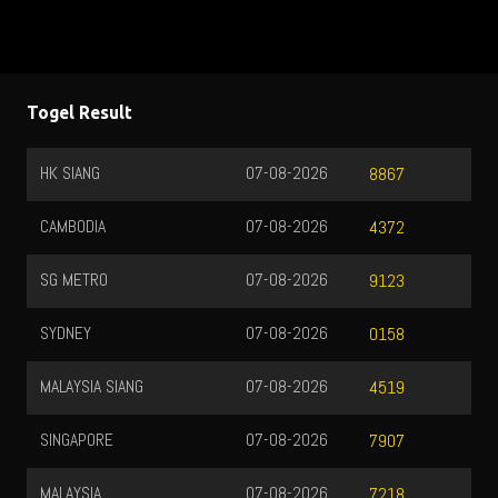
Togel Result
HK SIANG
07-08-2026
8867
CAMBODIA
07-08-2026
4372
SG METRO
07-08-2026
9123
SYDNEY
07-08-2026
0158
MALAYSIA SIANG
07-08-2026
4519
SINGAPORE
07-08-2026
7907
MALAYSIA
07-08-2026
7218