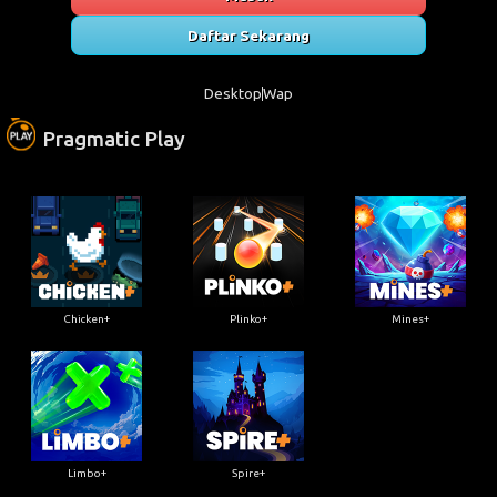
Daftar Sekarang
Desktop
Wap
Pragmatic Play
Chicken+
Plinko+
Mines+
Limbo+
Spire+