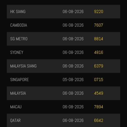
HK SIANG
06-08-2026
9220
CAMBODIA
06-08-2026
7607
SG METRO
06-08-2026
8814
SYDNEY
06-08-2026
4816
MALAYSIA SIANG
06-08-2026
6379
SINGAPORE
05-08-2026
0715
MALAYSIA
06-08-2026
4549
MACAU
06-08-2026
7894
QATAR
06-08-2026
6642