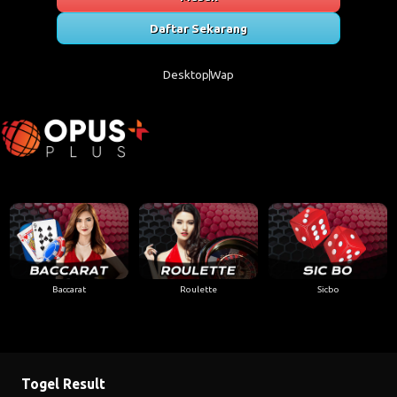
Daftar Sekarang
Desktop
Wap
Baccarat
Roulette
Sicbo
Togel Result