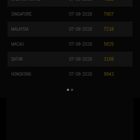
SINGAPORE
07-08-2026
7907
MALAYSIA
07-08-2026
7218
MACAU
07-08-2026
5825
QATAR
07-08-2026
3158
HONGKONG
07-08-2026
9943